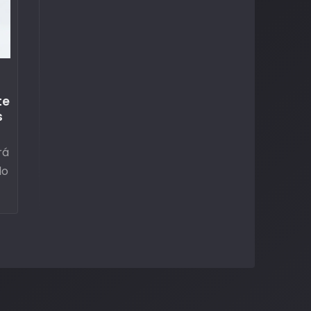
te
s
rá
lo
o.
á
s