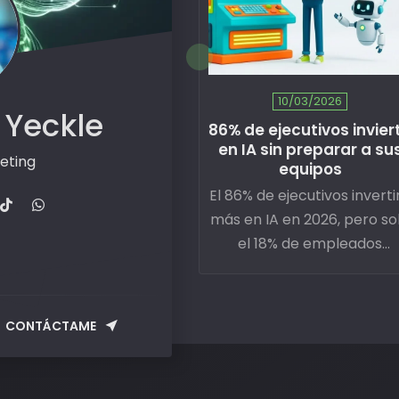
10/03/2026
 Yeckle
86% de ejecutivos invier
en IA sin preparar a su
eting
equipos
El 86% de ejecutivos inverti
más en IA en 2026, pero so
el 18% de empleados
entiende la visión de cambi
Una desconexión que est
matando proyectos ante
CONTÁCTAME
de empezar.