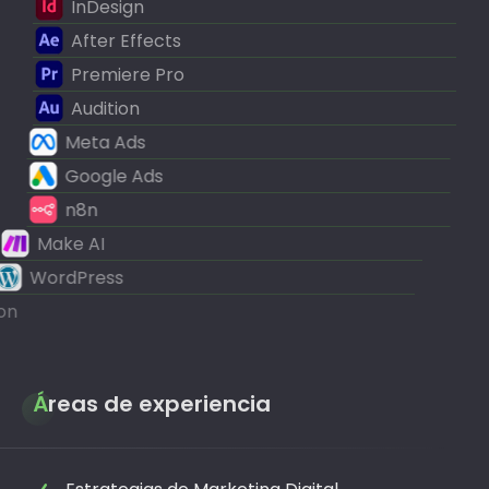
InDesign
After Effects
Premiere Pro
Audition
Meta Ads
Google Ads
n8n
Make AI
WordPress
Notion
Áreas de experiencia