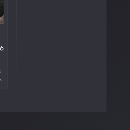
CÓ
a
ón