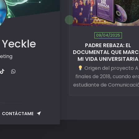
09/04/2025
 Yeckle
PADRE REBAZA: EL
DOCUMENTAL QUE MAR
eting
MI VIDA UNIVERSITARIA
Origen del proyecto A
finales de 2018, cuando er
estudiante de Comunicaci
Corporativa en la UPN
Cajamarca, ninguna
asignatura…
CONTÁCTAME