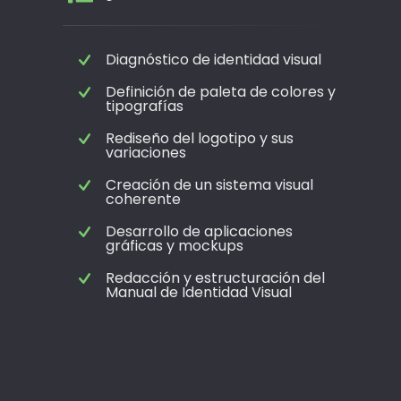
a
c
Diagnóstico de identidad visual
r
Definición de paleta de colores y
e
tipografías
a
Rediseño del logotipo y sus
t
variaciones
i
Creación de un sistema visual
v
coherente
i
Desarrollo de aplicaciones
d
gráficas y mockups
a
Redacción y estructuración del
d
Manual de Identidad Visual
e
s
u
n