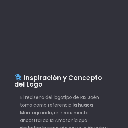
r
d
e
á
r
e
a
Inspiración y Concepto
del Logo
El rediseño del logotipo de RIS Jaén
toma como referencia
la huaca
Montegrande
, un monumento
ancestral de la Amazonía que