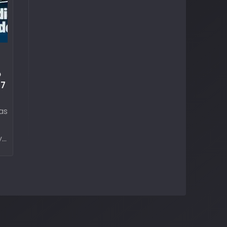
o
R7
as
y
Y
as