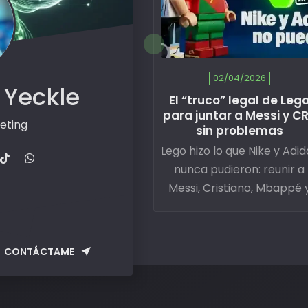
02/04/2026
 Yeckle
El “truco” legal de Leg
para juntar a Messi y C
eting
sin problemas
Lego hizo lo que Nike y Adid
nunca pudieron: reunir a
Messi, Cristiano, Mbappé 
Vinícius en una sola
campaña. La razón es
estructural, no creativa. 
CONTÁCTAME
tiene implicaciones direct
para cualquier marca en
LATAM.