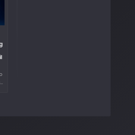
g
l
o
a
mo