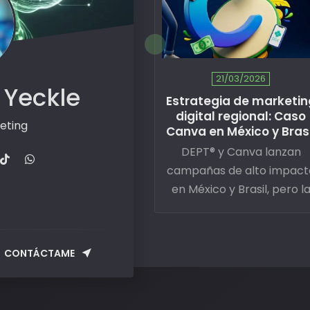
21/03/2026
 Yeckle
Estrategia de marketin
digital regional: Caso
eting
Canva en México y Brasi
DEPT® y Canva lanzan
campañas de alto impact
en México y Brasil, pero l
información estratégica
está cada vez más
protegida. Las marcas
CONTÁCTAME
globales blindan sus
playbooks regionales co
ventajas competitivas.