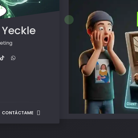
 Yeckle
eting
CONTÁCTAME
New! Rotate a Flat Image
by
u/paultrani
in
photos